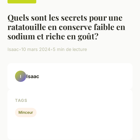
Quels sont les secrets pour une
ratatouille en conserve faible en
sodium et riche en goût?
Isaac
•
10 mars 2024
•
5 min de lecture
Isaac
I
TAGS
Minceur