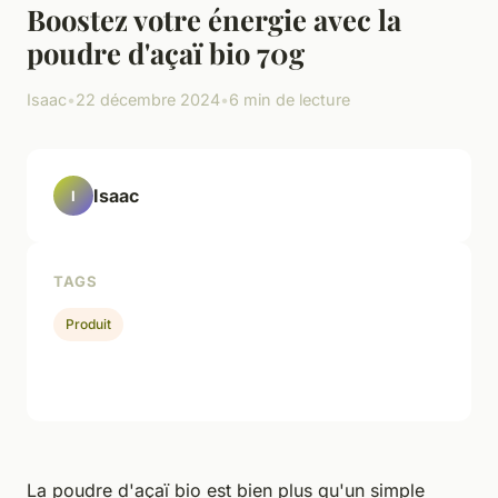
Boostez votre énergie avec la
poudre d'açaï bio 70g
Isaac
•
22 décembre 2024
•
6 min de lecture
Isaac
I
TAGS
Produit
La poudre d'açaï bio est bien plus qu'un simple